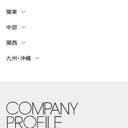
会社概要
商号
株式会社マッシュスタイルラボ
MASH Style Lab Co.,Ltd.
本社所在地
〒102-0083 東京都千代田区麹町5-7-1
麹町ダイビル
〒102-0083 東京都千代田区麹町5-7-2
MFPR麹町ビル6F
〒102-0094 東京都千代田区紀尾井町3-12
紀尾井町ビル 12F