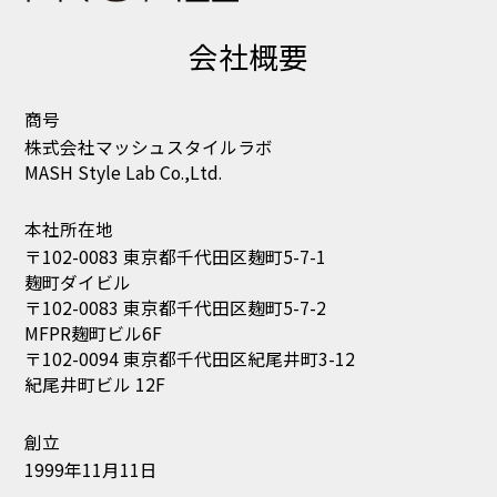
創立
1999年11月11日
資本金
2,500万円
代表者
代表取締役社長 近藤 広幸
取引銀行
三菱UFJ銀行 麻布支店
みずほ銀行 青山支店
三井住友銀行 五反田支店
りそな銀行 渋谷支店
事業内容
衣料品・雑貨等の企画・製造・販売