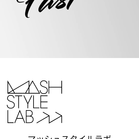
マッシュスタイルラボ
マッシュグループが手掛けるファッションブランド
は、ジャンルにとらわれることなく多種多様です。
み
んなが同じ服を着なくていい。
誰かのためではなく、
⾃分のために、⾃分が笑顔になれるものを着ればい
い。
そんな想いで、明確なコンセプトのもと、個性の違
うブランドが次々に⽣まれています。
⼼を込めて手掛けた製品を、無駄にすることなく ⼀⼈
でも多くの⼈に届けることも私たちが考えるサステナ
ビリティ。
ゆったりとお過ごしいただける空間や、思
いがけない商品に出会えるワクワク感など、
アウトレ